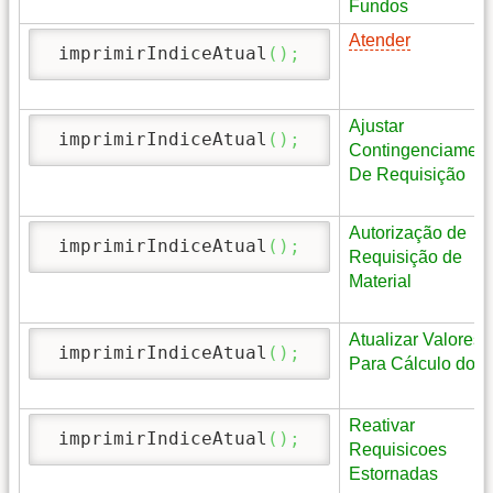
Fundos
Atender
 imprimirIndiceAtual
(
)
;
Ajustar
 imprimirIndiceAtual
(
)
;
Contingenciament
De Requisição
Autorização de
 imprimirIndiceAtual
(
)
;
Requisição de
Material
Atualizar Valores
 imprimirIndiceAtual
(
)
;
Para Cálculo do I
Reativar
 imprimirIndiceAtual
(
)
;
Requisicoes
Estornadas