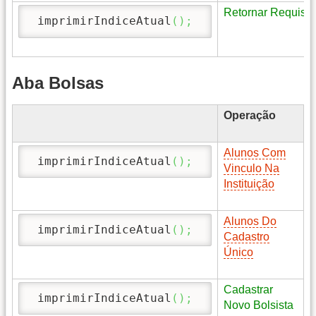
Retornar Requisi
 imprimirIndiceAtual
(
)
;
Aba Bolsas
Operação
F
Alunos Com
 imprimirIndiceAtual
(
)
;
Vinculo Na
Instituição
Alunos Do
 imprimirIndiceAtual
(
)
;
Cadastro
Único
Cadastrar
 imprimirIndiceAtual
(
)
;
Novo Bolsista