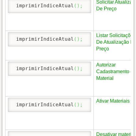
Solicitar Atualiza
 imprimirIndiceAtual
(
)
;
De Preço
Listar Solicitações
 imprimirIndiceAtual
(
)
;
De Atualização D
Preço
Autorizar
 imprimirIndiceAtual
(
)
;
Cadastramento de
Material
Ativar Materiais
 imprimirIndiceAtual
(
)
;
Desativar materiai