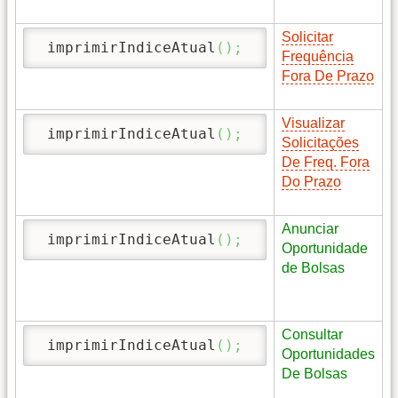
Solicitar
 imprimirIndiceAtual
(
)
;
Frequência
Fora De Prazo
Visualizar
 imprimirIndiceAtual
(
)
;
Solicitações
De Freq. Fora
Do Prazo
Anunciar
 imprimirIndiceAtual
(
)
;
Oportunidade
de Bolsas
Consultar
 imprimirIndiceAtual
(
)
;
Oportunidades
De Bolsas