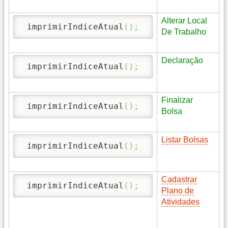
Alterar Local
 imprimirIndiceAtual
(
)
;
De Trabalho
Declaração
 imprimirIndiceAtual
(
)
;
Finalizar
 imprimirIndiceAtual
(
)
;
Bolsa
Listar Bolsas
 imprimirIndiceAtual
(
)
;
Cadastrar
 imprimirIndiceAtual
(
)
;
Plano de
Atividades