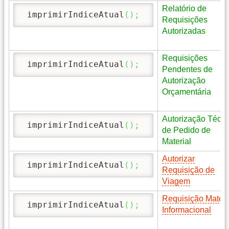
Relatório de
 imprimirIndiceAtual
(
)
;
Requisições
Autorizadas
Requisições
 imprimirIndiceAtual
(
)
;
Pendentes de
Autorização
Orçamentária
Autorização Técni
 imprimirIndiceAtual
(
)
;
de Pedido de
Material
Autorizar
 imprimirIndiceAtual
(
)
;
Requisição de
Viagem
Requisição Materi
 imprimirIndiceAtual
(
)
;
Informacional