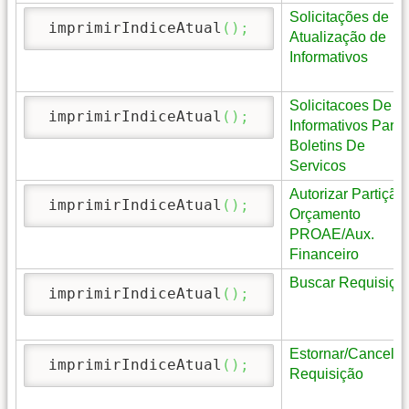
Solicitações de
 imprimirIndiceAtual
(
)
;
Atualização de
Informativos
Solicitacoes De
 imprimirIndiceAtual
(
)
;
Informativos Para
Boletins De
Servicos
Autorizar Partição
 imprimirIndiceAtual
(
)
;
Orçamento
PROAE/Aux.
Financeiro
Buscar Requisiçõ
 imprimirIndiceAtual
(
)
;
Estornar/Cancelar
 imprimirIndiceAtual
(
)
;
Requisição