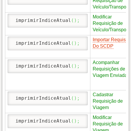
Requisição de
Veículo/Transport
Modificar
 imprimirIndiceAtual
(
)
;
Requisição de
Veículo/Transport
Importar Requisiç
 imprimirIndiceAtual
(
)
;
Do SCDP
Acompanhar
 imprimirIndiceAtual
(
)
;
Requisições de
Viagem Enviadas
Cadastrar
 imprimirIndiceAtual
(
)
;
Requisição de
Viagem
Modificar
 imprimirIndiceAtual
(
)
;
Requisição de
Viagem