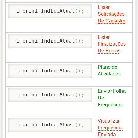
Listar
 imprimirIndiceAtual
(
)
;
Solicitações
De Cadastro
Listar
 imprimirIndiceAtual
(
)
;
Finalizações
De Bolsas
Plano de
 imprimirIndiceAtual
(
)
;
Atividades
Enviar Folha
 imprimirIndiceAtual
(
)
;
De
Frequência
Visualizar
 imprimirIndiceAtual
(
)
;
Frequência
Enviada