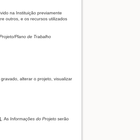
vido na Instituição previamente
e outros, e os recursos utilizados
Back to top
rojeto/Plano de Trabalho
gravado, alterar o projeto, visualizar
Backlinks
Old revisions
1
. As
Informações do Projeto
serão