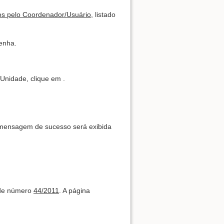
Show pagesource
os pelo Coordenador/Usuário
, listado
tenha.
 Unidade, clique em
.
e mensagem de sucesso será exibida
 de número
44/2011
. A página