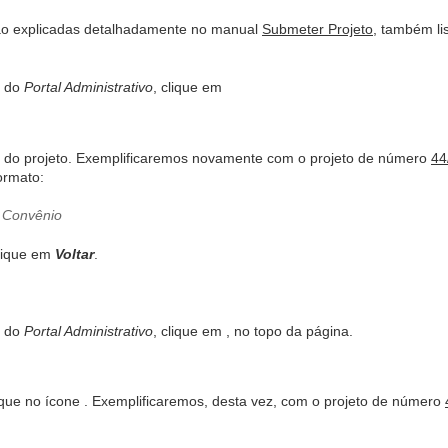
rão explicadas detalhadamente no manual
Submeter Projeto
, também l
l do
Portal Administrativo
, clique em
rio do projeto. Exemplificaremos novamente com o projeto de número
44
ormato:
clique em
Voltar
.
l do
Portal Administrativo
, clique em
, no topo da página.
ique no ícone
. Exemplificaremos, desta vez, com o projeto de número