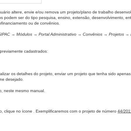
suário altere, envie e/ou remova um projeto/plano de trabalho desenvol
s podem ser do tipo pesquisa, ensino, extensão, desenvolvimento, entr
ofinanciamento ou de convênios.
SIPAC → Módulos → Portal Administrativo → Convênios → Projetos → P
previamente cadastrados:
ualizar os detalhes do projeto, enviar um projeto que tenha sido apenas 
rme desejado.
xo, neste mesmo manual.
to, clique no ícone
. Exemplificaremos com o projeto de número
44/201