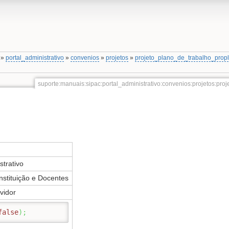
»
portal_administrativo
»
convenios
»
projetos
»
projeto_plano_de_trabalho_prop
suporte:manuais:sipac:portal_administrativo:convenios:projetos:pro
strativo
nstituição e Docentes
vidor
false
)
;