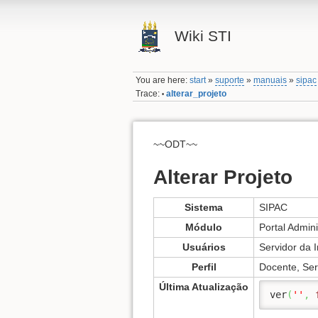
Wiki STI
You are here:
start
»
suporte
»
manuais
»
sipac
Trace:
alterar_projeto
•
~~ODT~~
Alterar Projeto
Sistema
SIPAC
Módulo
Portal Admini
Usuários
Servidor da I
Perfil
Docente, Ser
Última Atualização
ver
(
''
,