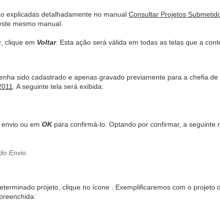
rão explicadas detalhadamente no manual
Consultar Projetos Submetid
deste mesmo manual.
r, clique em
Voltar
. Esta ação será válida em todas as telas que a con
tenha sido cadastrado e apenas gravado previamente para a chefia de
2011
. A seguinte tela será exibida:
o envio ou em
OK
para confirmá-lo. Optando por confirmar, a seguint
eterminado projeto, clique no ícone
. Exemplificaremos com o projeto
 preenchida: