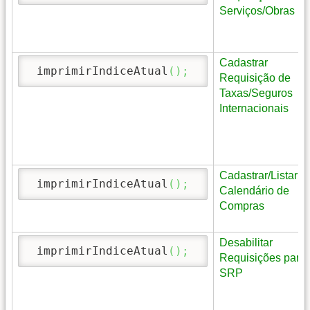
Serviços/Obras
Cadastrar
 imprimirIndiceAtual
(
)
;
Requisição de
Taxas/Seguros
Internacionais
Cadastrar/Listar
 imprimirIndiceAtual
(
)
;
Calendário de
Compras
Desabilitar
 imprimirIndiceAtual
(
)
;
Requisições para
SRP