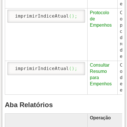
env
Protocolo
Con
 imprimirIndiceAtual
(
)
;
de
os
Empenhos
pro
cad
de
rec
de
em
Consultar
Con
 imprimirIndiceAtual
(
)
;
Resumo
os 
para
de
Empenhos
em
emi
Aba Relatórios
Operação