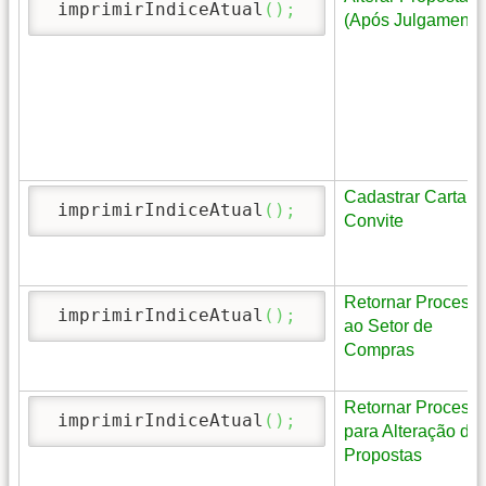
 imprimirIndiceAtual
(
)
;
(Após Julgamento
Cadastrar Carta
 imprimirIndiceAtual
(
)
;
Convite
Retornar Process
 imprimirIndiceAtual
(
)
;
ao Setor de
Compras
Retornar Process
 imprimirIndiceAtual
(
)
;
para Alteração da
Propostas