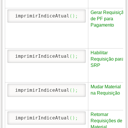
Gerar Requisição
 imprimirIndiceAtual
(
)
;
de PF para
Pagamento
Habilitar
 imprimirIndiceAtual
(
)
;
Requisição para
SRP
Mudar Material
 imprimirIndiceAtual
(
)
;
na Requisição
Retornar
 imprimirIndiceAtual
(
)
;
Requisições de
Material