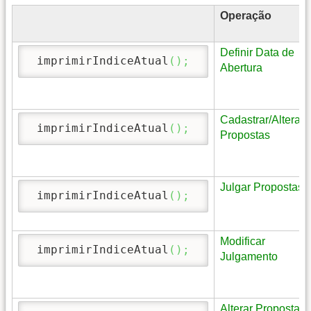
Operação
Definir Data de
 imprimirIndiceAtual
(
)
;
Abertura
Cadastrar/Alterar
 imprimirIndiceAtual
(
)
;
Propostas
Julgar Propostas
 imprimirIndiceAtual
(
)
;
Modificar
 imprimirIndiceAtual
(
)
;
Julgamento
Alterar Proposta