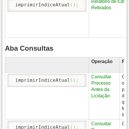
Relatório de Edita
 imprimirIndiceAtual
(
)
;
Retirados
Aba Consultas
Operação
Fin
Consultar
Con
 imprimirIndiceAtual
(
)
;
Processo
os
Antes da
pro
Licitação
de 
que
for
lic
Consultar
Con
 imprimirIndiceAtual
(
)
;