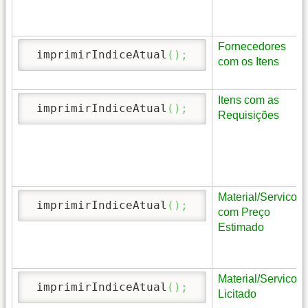
Fornecedores
 imprimirIndiceAtual
(
)
;
com os Itens
Itens com as
 imprimirIndiceAtual
(
)
;
Requisições
Material/Servico
 imprimirIndiceAtual
(
)
;
com Preço
Estimado
Material/Servico
 imprimirIndiceAtual
(
)
;
Licitado