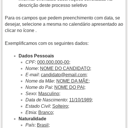
descrição deste processo seletivo
Para os campos que pedem preenchimento com data, se
desejar, selecione a mesma no calendário apresentado ao
clicar no ícone
.
Exemplificamos com os seguintes dados:
Dados Pessoais
CPF
:
000.000.000-00
;
Nome
:
NOME DO CANDIDATO
;
E-mail
:
candidato@email.com
;
Nome da Mãe
:
NOME DA MÃE
;
Nome do Pai
:
NOME DO PAI
;
Sexo
:
Masculino
;
Data de Nascimento
:
11/10/1989
;
Estado Civil
:
Solteiro
;
Etnia
:
Branco
;
Naturalidade
País
:
Brasil
;