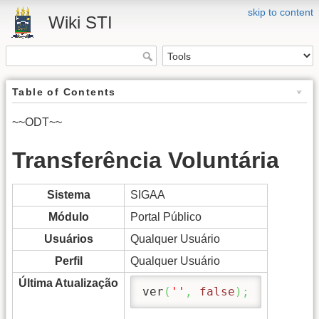
skip to content
Wiki STI
Table of Contents
~~ODT~~
Transferência Voluntária
Sistema
SIGAA
Módulo
Portal Público
Usuários
Qualquer Usuário
Perfil
Qualquer Usuário
Última Atualização
ver
(
''
,
false
)
;