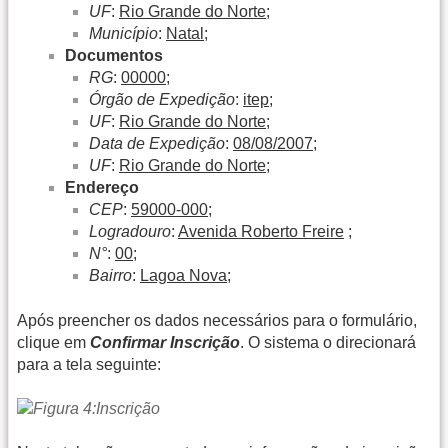
UF
:
Rio Grande do Norte
;
Município
:
Natal
;
Documentos
RG
:
00000
;
Órgão de Expedição
:
itep
;
UF
:
Rio Grande do Norte
;
Data de Expedição
:
08/08/2007
;
UF
:
Rio Grande do Norte
;
Endereço
CEP
:
59000-000
;
Logradouro
:
Avenida Roberto Freire
;
N°
:
00
;
Bairro
:
Lagoa Nova
;
Após preencher os dados necessários para o formulário,
clique em
Confirmar Inscrição
. O sistema o direcionará
para a tela seguinte: