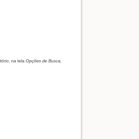
Show pagesource
tório
, na tela
Opções de Busca
,
.