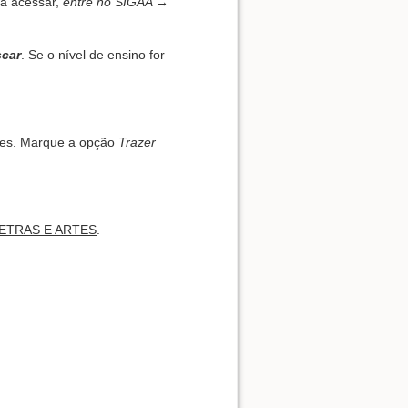
ra acessar,
entre no SIGAA →
car
. Se o nível de ensino for
Back to top
ções. Marque a opção
Trazer
ETRAS E ARTES
.
Backlinks
Old revisions