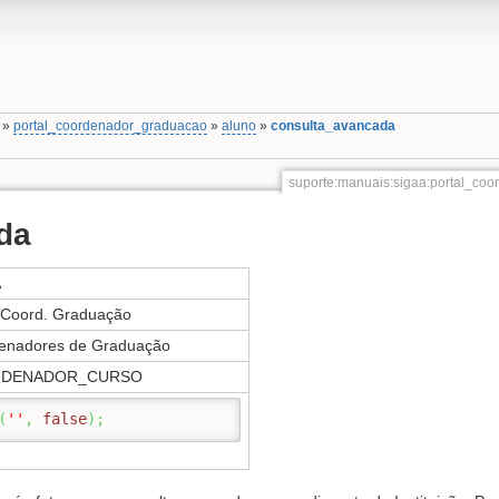
»
portal_coordenador_graduacao
»
aluno
»
consulta_avancada
suporte:manuais:sigaa:portal_co
da
A
l Coord. Graduação
enadores de Graduação
DENADOR_CURSO
(
''
,
false
)
;