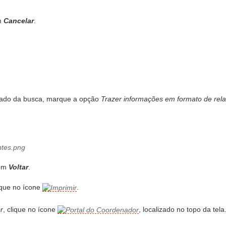
em
Cancelar
.
ltado da busca, marque a opção
Trazer informações em formato de rela
 em
Voltar
.
lique no ícone
.
r
, clique no ícone
, localizado no topo da tela