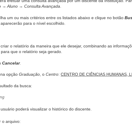
erá efetuar uma consulta avançada por um discente da Instituição. Pa
o → Aluno → Consulta Avançada
.
lha um ou mais critérios entre os listados abaixo e clique no botão
Bus
 aparecerão para o nível escolhido.
 criar o relatório da maneira que ele desejar, combinando as informa
para que o relatório seja gerado.
em
Cancelar
.
, na opção
Graduação
, o
Centro
:
CENTRO DE CIÊNCIAS HUMANAS, L
sultado da busca:
o usuário poderá visualizar o histórico do discente.
r o arquivo: