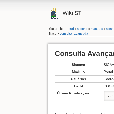
Wiki STI
You are here:
start
»
suporte
»
manuais
»
sigaa
Trace:
consulta_avancada
•
Consulta Avança
Sistema
SIGA
Módulo
Porta
Usuários
Coord
Perfil
COOR
Última Atualização
ver