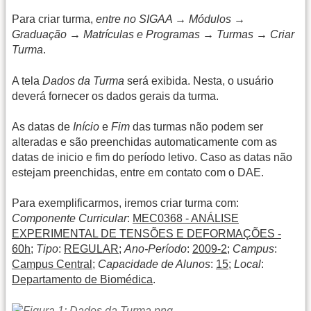
Para criar turma,
entre no SIGAA → Módulos →
Graduação → Matrículas e Programas → Turmas → Criar
Turma
.
A tela
Dados da Turma
será exibida. Nesta, o usuário
deverá fornecer os dados gerais da turma.
As datas de
Início
e
Fim
das turmas não podem ser
alteradas e são preenchidas automaticamente com as
datas de inicio e fim do período letivo. Caso as datas não
estejam preenchidas, entre em contato com o DAE.
Para exemplificarmos, iremos criar turma com:
Componente Curricular
:
MEC0368 - ANÁLISE
EXPERIMENTAL DE TENSÕES E DEFORMAÇÕES -
60h
;
Tipo
:
REGULAR
;
Ano-Período
:
2009-2
;
Campus
:
Campus Central
;
Capacidade de Alunos
:
15
;
Local
:
Departamento de Biomédica
.