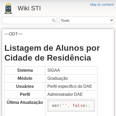
skip to content
Wiki STI
~~ODT~~
Listagem de Alunos por
Cidade de Residência
Sistema
SIGAA
Módulo
Graduação
Usuários
Perfil específico do DAE
Perfil
Administrador DAE
Última Atualização
ver
(
''
,
false
)
;