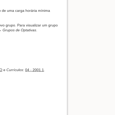
o de uma carga horária mínima
ovo grupo. Para visualizar um grupo
Back to top
 Grupos de Optativas
.
Backlinks
DO
e
Currículos
:
04 - 2001.1
.
Old revisions