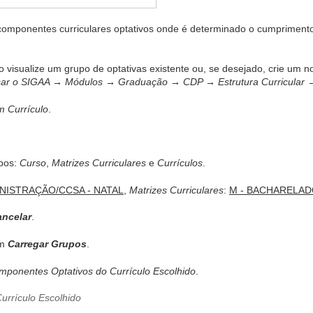
componentes curriculares optativos onde é determinado o cumpriment
 visualize um grupo de optativas existente ou, se desejado, crie um n
ar o SIGAA → Módulos → Graduação → CDP → Estrutura Curricular →
m Currículo
.
pos:
Curso
,
Matrizes Curriculares
e
Currículos
.
NISTRAÇÃO/CCSA - NATAL
,
Matrizes Curriculares
:
M - BACHARELA
ncelar
.
em
Carregar Grupos
.
ponentes Optativos do Currículo Escolhido
.