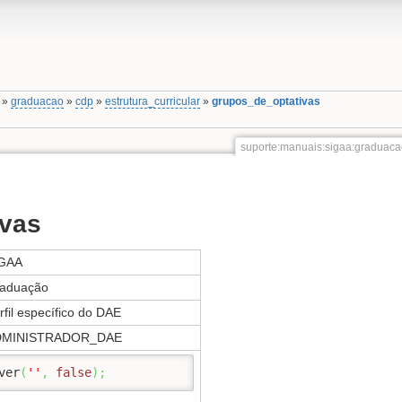
»
graduacao
»
cdp
»
estrutura_curricular
»
grupos_de_optativas
suporte:manuais:sigaa:graduacao
ivas
GAA
aduação
rfil específico do DAE
DMINISTRADOR_DAE
ver
(
''
,
false
)
;