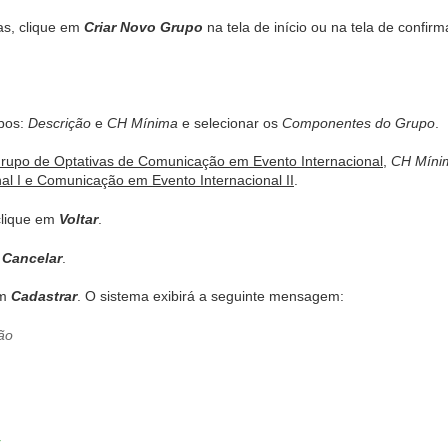
as, clique em
Criar Novo Grupo
na tela de início ou na tela de confir
pos:
Descrição
e
CH Mínima
e selecionar os
Componentes do Grupo
.
rupo de Optativas de Comunicação em Evento Internacional
,
CH Míni
l I e Comunicação em Evento Internacional II
.
 clique em
Voltar
.
m
Cancelar
.
em
Cadastrar
. O sistema exibirá a seguinte mensagem:
r