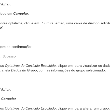
m
Voltar
.
lique em
Cancelar
.
tes optativos, clique em
. Surgirá, então, uma caixa de diálogo solic
OK
.
gem de confirmação:
s Optativos do Currículo Escolhido
, clique em
para visualizar os da
 a tela
Dados do Grupo
, com as informações do grupo selecionado.
m
Voltar
.
m
Cancelar
.
s Optativos do Currículo Escolhido
, clique em
para alterar um grupo.