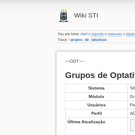
Wiki STI
You are here:
start
»
suporte
»
manuais
»
sigaa
Trace:
grupos_de_optativas
•
~~ODT~~
Grupos de Optat
Sistema
SI
Módulo
Gr
Usuários
Pe
Perfil
A
Última Atualização