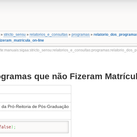
»
stricto_sensu
»
relatorios_e_consultas
»
programas
»
relatorio_dos_programa
zeram_matricula_on-line
te:manuais:sigaa:stricto_sensu:relatorios_e_consultas:programas:relatorio_dos
ogramas que não Fizeram Matrícul
u
 da Pró-Reitoria de Pós-Graduação
false
)
;