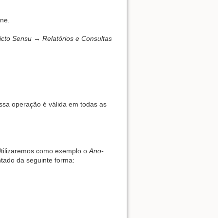
ine.
cto Sensu → Relatórios e Consultas
Back to top
ssa operação é válida em todas as
Backlinks
 Utilizaremos como exemplo o
Ano-
Old revisions
ntado da seguinte forma: