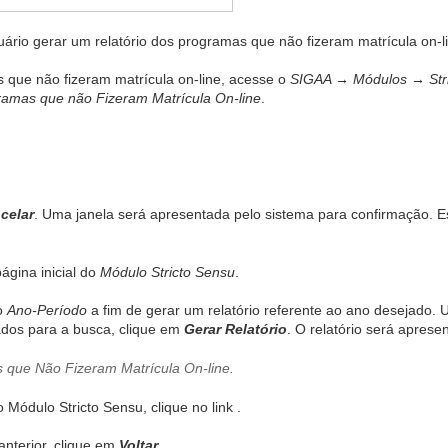
suário gerar um relatório dos programas que não fizeram matrícula on-l
s que não fizeram matrícula on-line, acesse o
SIGAA → Módulos → Stri
amas que não Fizeram Matrícula On-line
.
celar
. Uma janela será apresentada pelo sistema para confirmação. E
ágina inicial do
Módulo Stricto Sensu
.
 o
Ano-Período
a fim de gerar um relatório referente ao ano desejado.
ados para a busca, clique em
Gerar Relatório
. O relatório será aprese
o Módulo Stricto Sensu, clique no link
.
anterior, clique em
Voltar
.