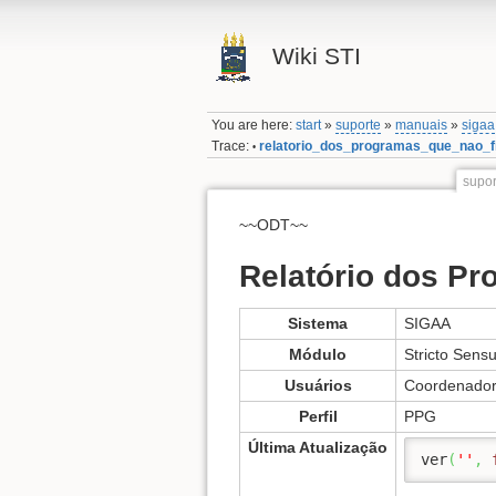
Wiki STI
You are here:
start
»
suporte
»
manuais
»
sigaa
Trace:
relatorio_dos_programas_que_nao_fi
•
supor
~~ODT~~
Relatório dos Pr
Sistema
SIGAA
Módulo
Stricto Sens
Usuários
Coordenador
Perfil
PPG
Última Atualização
ver
(
''
,