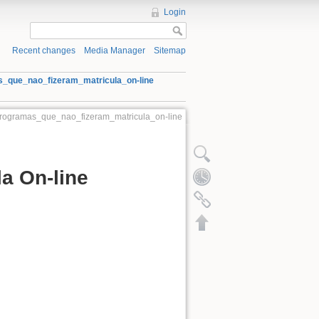
Login
Recent changes
Media Manager
Sitemap
s_que_nao_fizeram_matricula_on-line
_programas_que_nao_fizeram_matricula_on-line
a On-line