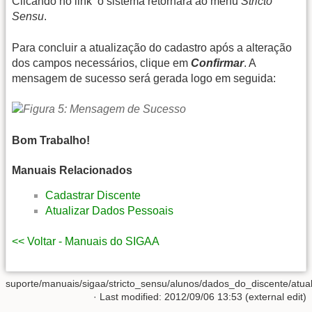
Clicando no link
o sistema retornará ao menu
Stricto
Sensu
.
Para concluir a atualização do cadastro após a alteração
dos campos necessários, clique em
Confirmar
. A
mensagem de sucesso será gerada logo em seguida:
Bom Trabalho!
Manuais Relacionados
Cadastrar Discente
Atualizar Dados Pessoais
<< Voltar - Manuais do SIGAA
suporte/manuais/sigaa/stricto_sensu/alunos/dados_do_discente/atuali
· Last modified: 2012/09/06 13:53 (external edit)