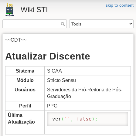
skip to content
Wiki STI
~~ODT~~
Atualizar Discente
Sistema
SIGAA
Módulo
Stricto Sensu
Usuários
Servidores da Pró-Reitoria de Pós-
Graduação
Perfil
PPG
Última
ver
(
''
,
false
)
;
Atualização