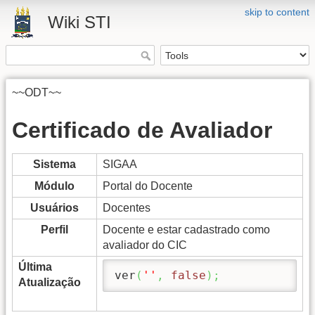
skip to content
Wiki STI
~~ODT~~
Certificado de Avaliador
Sistema
SIGAA
Módulo
Portal do Docente
Usuários
Docentes
Perfil
Docente e estar cadastrado como
avaliador do CIC
Última
ver
(
''
,
false
)
;
Atualização