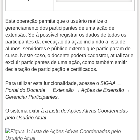
Esta operação permite que o usuário realize o
gerenciamento dos participantes de uma ação de
extensão. Será possível registrar os dados de todos os
participantes da execução da ação incluindo a lista de
alunos, servidores e público externo que participaram do
curso. Neste caso, o docente poderá cadastrar, atualizar e
excluir participantes de uma ação, como também emitir
declaração de participação e certificados.
Para utilizar esta funcionalidade, acesse o
SIGAA →
Portal do Docente → Extensão → Ações de Extensão →
Gerenciar Participantes
.
O sistema exibirá a
Lista de Ações Ativas Coordenadas
pelo Usuário Atual
.