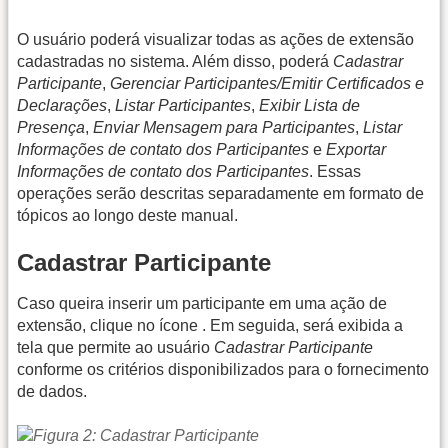
O usuário poderá visualizar todas as ações de extensão
cadastradas no sistema. Além disso, poderá
Cadastrar
Participante
,
Gerenciar Participantes/Emitir Certificados e
Declarações
,
Listar Participantes
,
Exibir Lista de
Presença
,
Enviar Mensagem para Participantes
,
Listar
Informações de contato dos Participantes
e
Exportar
Informações de contato dos Participantes
. Essas
operações serão descritas separadamente em formato de
tópicos ao longo deste manual.
Cadastrar Participante
Caso queira inserir um participante em uma ação de
extensão, clique no ícone
. Em seguida, será exibida a
tela que permite ao usuário
Cadastrar Participante
conforme os critérios disponibilizados para o fornecimento
de dados.