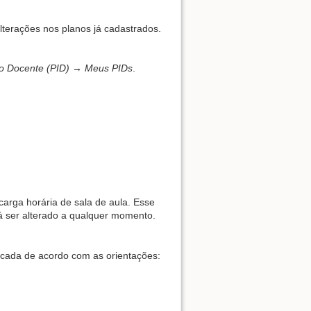
alterações nos planos já cadastrados.
do Docente (PID) → Meus PIDs
.
Back to top
Backlinks
arga horária de sala de aula. Esse
á ser alterado a qualquer momento.
Old revisions
cada de acordo com as orientações: