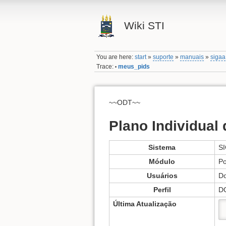
Wiki STI
You are here:
start
»
suporte
»
manuais
»
sigaa
Trace:
meus_pids
•
~~ODT~~
Plano Individual 
Sistema
S
Módulo
Po
Usuários
Do
Perfil
D
Última Atualização