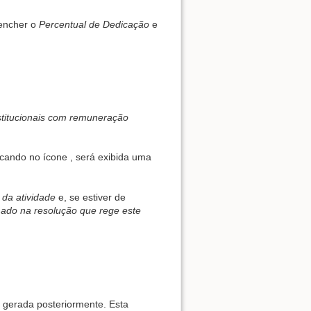
Show pagesource
eencher o
Percentual de Dedicação
e
stitucionais com remuneração
licando no ícone
, será exibida uma
 da atividade
e, se estiver de
mado na resolução que rege este
 gerada posteriormente. Esta