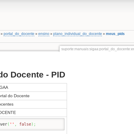
»
portal_do_docente
»
ensino
»
plano_individual_do_docente
»
meus_pids
suporte:manuais:sigaa:portal_do_docente:
do Docente - PID
IGAA
rtal do Docente
centes
OCENTE
ver
(
''
,
false
)
;