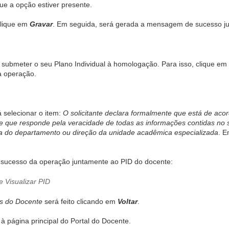
e a opção estiver presente.
clique em
Gravar
. Em seguida, será gerada a mensagem de sucesso jun
rá submeter o seu Plano Individual à homologação. Para isso, clique em
a operação.
 selecionar o item:
O solicitante declara formalmente que está de ac
que responde pela veracidade de todas as informações contidas no s
fia do departamento ou direção da unidade acadêmica especializada
. E
 sucesso da operação juntamente ao PID do docente:
is do Docente
será feito clicando em
Voltar
.
 à página principal do Portal do Docente.