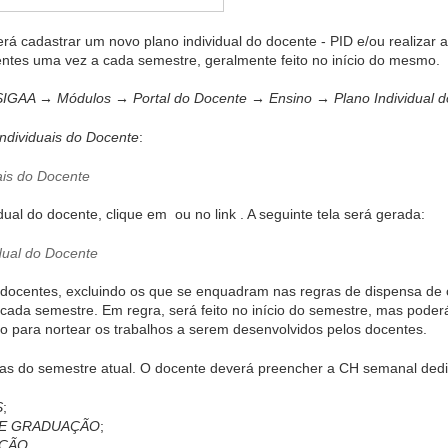
rá cadastrar um novo plano individual do docente - PID e/ou realizar 
entes uma vez a cada semestre, geralmente feito no início do mesmo.
SIGAA → Módulos → Portal do Docente → Ensino → Plano Individual 
Individuais do Docente
:
dual do docente, clique em
ou no link
. A seguinte tela será gerada:
 docentes, excluindo os que se enquadram nas regras de dispensa de c
cada semestre. Em regra, será feito no início do semestre, mas poder
 para nortear os trabalhos a serem desenvolvidos pelos docentes.
as do semestre atual. O docente deverá preencher a CH semanal dedi
S
;
DE GRADUAÇÃO
;
AÇÃO
.