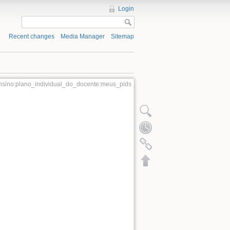
Login
Recent changes
Media Manager
Sitemap
ensino:plano_individual_do_docente:meus_pids