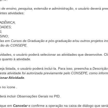
s de ensino, pesquisa, extensão e administração
, o usuário deverá pr
ntes atividades:
CADÊMICA
;
IDADES
;
S
;
SINO
;
das em Cursos de Graduação e pós-graduação e/ou outros projetos in
zação do CONSEPE
.
vidades, o usuário poderá selecionar as atividades que desenvolve. C
 quanto à atividade.
ja listada, o usuário poderá incluí-la. Para isso, preencha a
Descrição
 esta atividade foi autorizada previamente pelo CONSEPE, como infor
ionar Atividade
.
ue no ícone
.
erá incluir
Observações Gerais
no PID.
clique em
Cancelar
e confirme a operação na caixa de diálogo que será