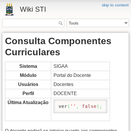
skip to content
Wiki STI
Consulta Componentes
Curriculares
Sistema
SIGAA
Módulo
Portal do Docente
Usuários
Docentes
Perfil
DOCENTE
Última Atualização
ver
(
''
,
false
)
;
O docente poderá se inteirar quanto aos componentes