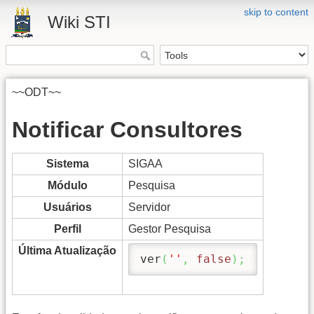
skip to content
Wiki STI
~~ODT~~
Notificar Consultores
Sistema
SIGAA
Módulo
Pesquisa
Usuários
Servidor
Perfil
Gestor Pesquisa
Última Atualização
ver
(
''
,
false
)
;