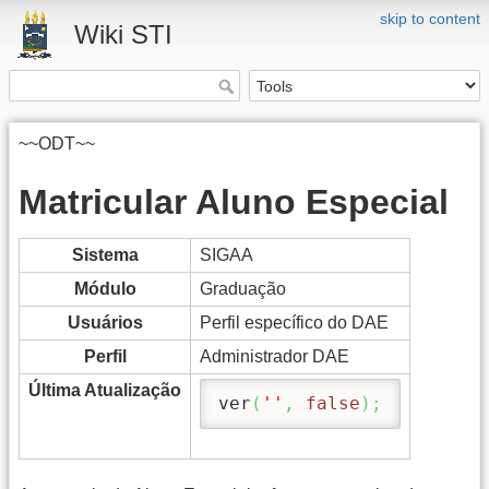
skip to content
Wiki STI
~~ODT~~
Matricular Aluno Especial
Sistema
SIGAA
Módulo
Graduação
Usuários
Perfil específico do DAE
Perfil
Administrador DAE
Última Atualização
ver
(
''
,
false
)
;