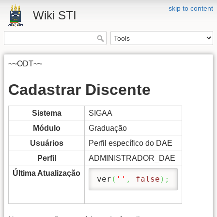
skip to content
Wiki STI
~~ODT~~
Cadastrar Discente
Sistema
SIGAA
Módulo
Graduação
Usuários
Perfil específico do DAE
Perfil
ADMINISTRADOR_DAE
Última Atualização
ver
(
''
,
false
)
;